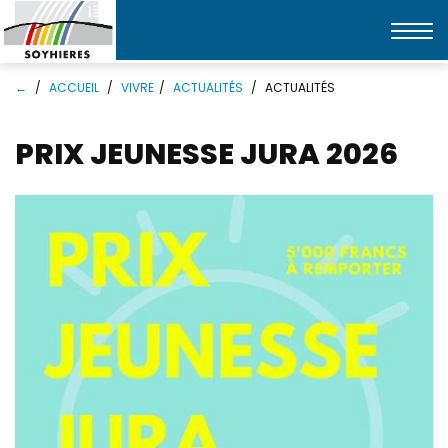
Affic
la
Mots
Rechercher
navi
←
ACCUEIL
VIVRE
ACTUALITÉS
ACTUALITÉS
clés
PRIX JEUNESSE JURA 2026