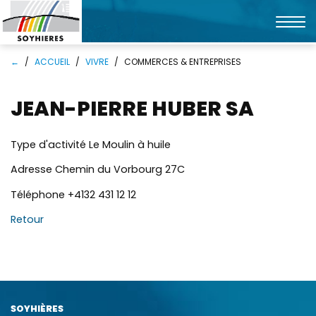
Affic
la
Mots
Rechercher
navi
←
ACCUEIL
VIVRE
COMMERCES & ENTREPRISES
clés
JEAN-PIERRE HUBER SA
Type d'activité
Le Moulin à huile
Adresse
Chemin du Vorbourg 27C
Téléphone
+4132 431 12 12
Retour
SOYHIÈRES