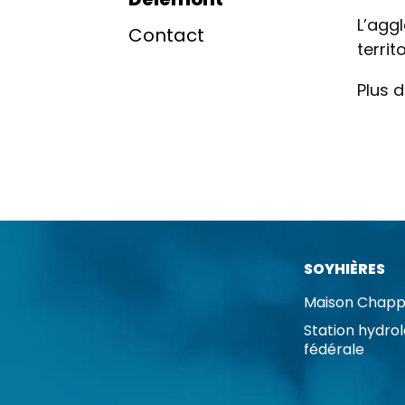
L’agg
Contact
territ
Plus d'
SOYHIÈRES
Maison Chapp
Station hydro
fédérale