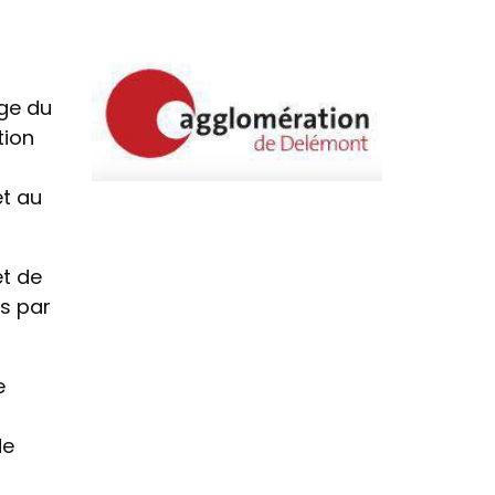
age du
tion
et au
t de
us par
e
de