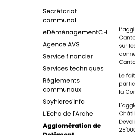
Secrétariat
communal
L’agg
eDéménagementCH
Canto
Agence AVS
sur le
donne 
Service financier
Canto
Services techniques
Le fa
Règlements
partic
communaux
la Co
Soyhieres'info
L'agg
L'Echo de l'Arche
Châtil
Develi
Agglomération de
28'00
Delémont