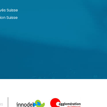
vés Suisse
on Suisse
RS