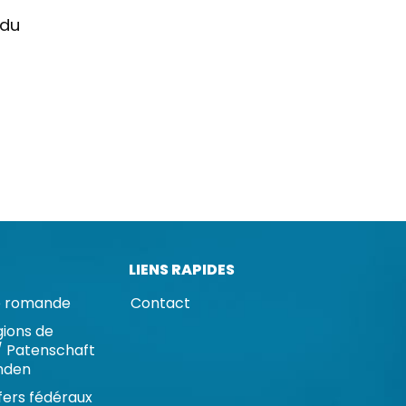
 du
LIENS RAPIDES
se romande
Contact
gions de
 Patenschaft
nden
fers fédéraux