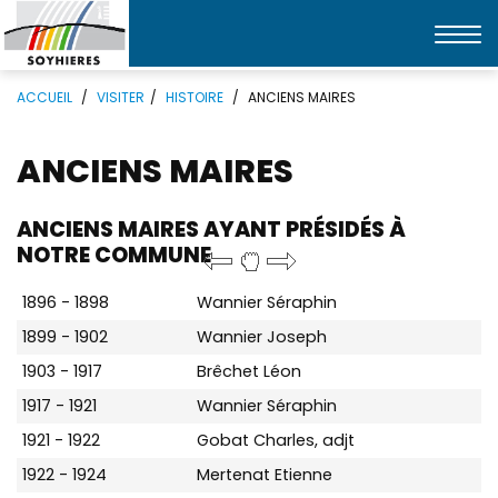
Affic
la
Mots
Rechercher
navi
ACCUEIL
VISITER
HISTOIRE
ANCIENS MAIRES
clés
ANCIENS MAIRES
ANCIENS MAIRES AYANT PRÉSIDÉS À
NOTRE COMMUNE
1896 - 1898
Wannier Séraphin
1899 - 1902
Wannier Joseph
1903 - 1917
Brêchet Léon
1917 - 1921
Wannier Séraphin
1921 - 1922
Gobat Charles, adjt
1922 - 1924
Mertenat Etienne