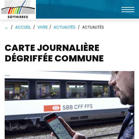
Affic
la
Mots
Rechercher
navi
←
ACCUEIL
VIVRE
ACTUALITÉS
ACTUALITÉS
clés
CARTE JOURNALIÈRE
DÉGRIFFÉE COMMUNE