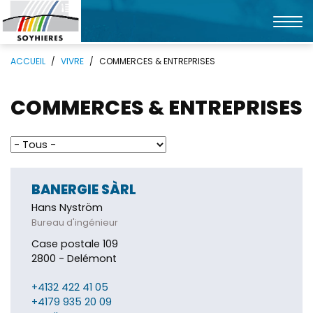
Affic
la
Mots
Rechercher
navi
ACCUEIL
VIVRE
COMMERCES & ENTREPRISES
clés
COMMERCES & ENTREPRISES
Par
type
BANERGIE SÀRL
Hans Nyström
Bureau d'ingénieur
Case postale 109
2800 - Delémont
+4132 422 41 05
+4179 935 20 09