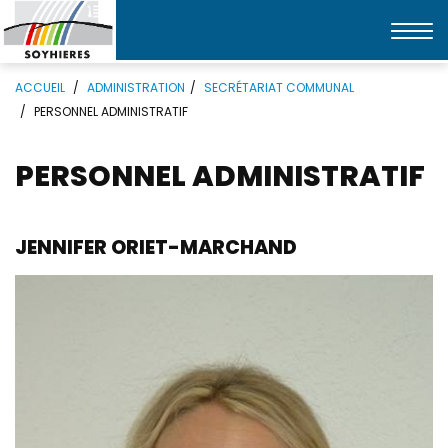
Affic
la
Mots
Rechercher
navi
ACCUEIL
ADMINISTRATION
SECRÉTARIAT COMMUNAL
clés
PERSONNEL ADMINISTRATIF
PERSONNEL ADMINISTRATIF
JENNIFER ORIET-MARCHAND