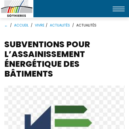
Affic
la
Mots
Rechercher
navi
←
ACCUEIL
VIVRE
ACTUALITÉS
ACTUALITÉS
clés
SUBVENTIONS POUR
L’ASSAINISSEMENT
ÉNERGÉTIQUE DES
BÂTIMENTS