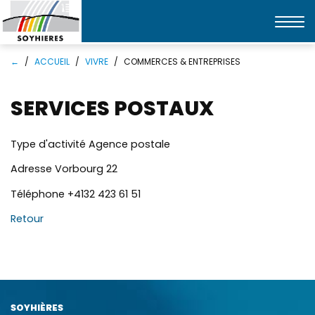
Affic
la
Mots
Rechercher
navi
←
ACCUEIL
VIVRE
COMMERCES & ENTREPRISES
clés
SERVICES POSTAUX
Type d'activité
Agence postale
Adresse
Vorbourg 22
Téléphone
+4132 423 61 51
Retour
SOYHIÈRES