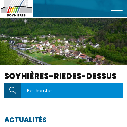
Affic
la
Mots
Rechercher
navi
clés
SOYHIÈRES-RIEDES-DESSUS
Mots
Rechercher
clés
ACTUALITÉS